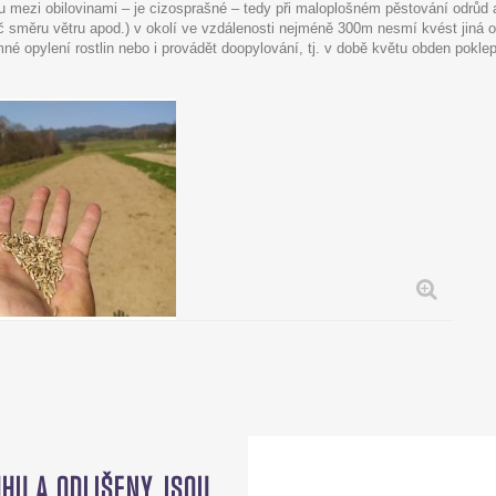
ou mezi obilovinami – je cizosprašné – tedy při maloplošném pěstování odrůd 
č směru větru apod.) v okolí ve vzdálenosti nejméně 300m nesmí kvést jiná o
é opylení rostlin nebo i provádět doopylování, tj. v době květu obden poklep