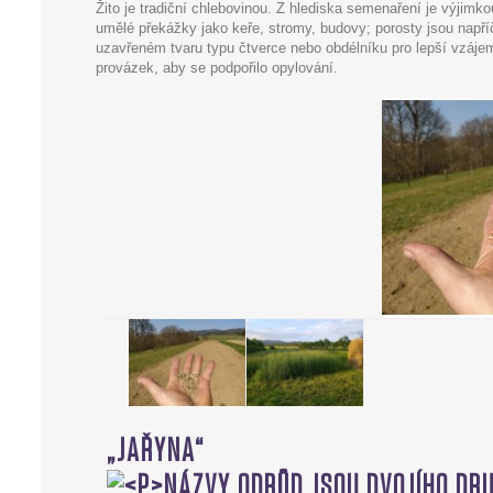
Žito je tradiční chlebovinou. Z hlediska semenaření je výjimk
umělé překážky jako keře, stromy, budovy; porosty jsou napří
uzavřeném tvaru typu čtverce nebo obdélníku pro lepší vzájemn
provázek, aby se podpořilo opylování.
„JAŘYNA“