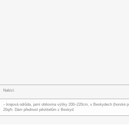
Nabízí.
– krajová odrůda, jarní obilovina výšky 200–220cm, v Beskydech (horské po
20q/h. Dám přednost pěstitelům z Beskyd.