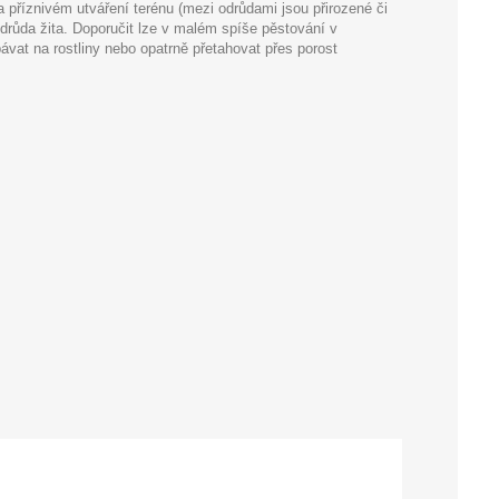
a příznivém utváření terénu (mezi odrůdami jsou přirozené či
drůda žita. Doporučit lze v malém spíše pěstování v
ávat na rostliny nebo opatrně přetahovat přes porost