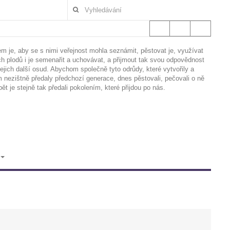
em je, aby se s nimi veřejnost mohla seznámit, pěstovat je, využívat
ich plodů i je semenařit a uchovávat, a přijmout tak svou odpovědnost
jejich další osud. Abychom společně tyto odrůdy, které vytvořily a
 nezištně předaly předchozí generace, dnes pěstovali, pečovali o ně
pět je stejně tak předali pokolením, které přijdou po nás.