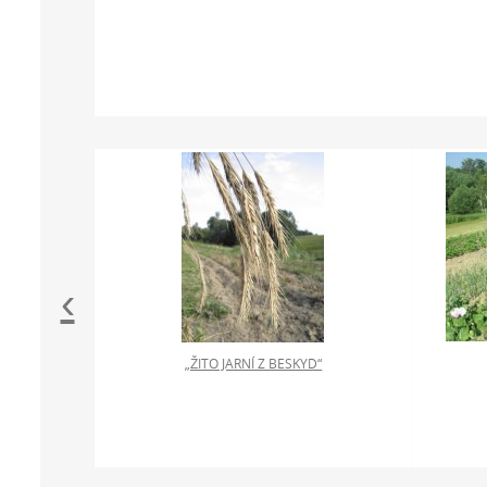
‹
„ŽITO JARNÍ Z BESKYD“