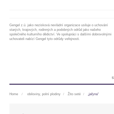
Gengel z.ú. jako nezisková nevládní organizace usiluje o uchování
starých, krajových, rodinných a podobných odrůd jako našeho
společného kulturního dědictví. Ve spolupráci s dalšími dobrovolnými
uchovateli nabízí Gengel tyto odrůdy veřejnosti.
S
Home
>
obiloviny, polní plodiny
>
Žito seté
>
„jařyna“