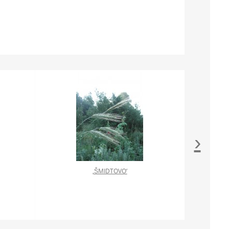
›
‚ŠMIDTOVO‘