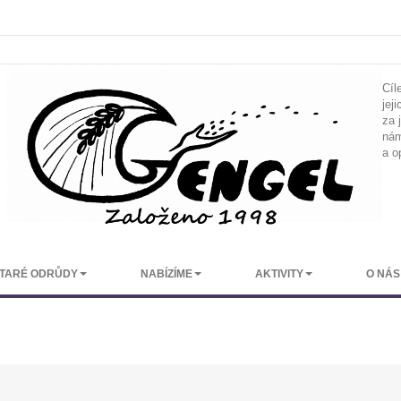
Cíl
jej
za 
nám
a o
TARÉ ODRŮDY
NABÍZÍME
AKTIVITY
O NÁS