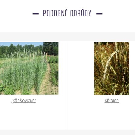
PODOBNÉ ODRŮDY
„KŘEŠOVICKÉ“
‚KŘIBICE‘