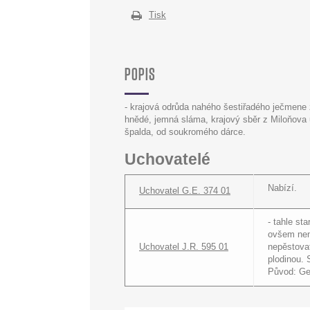
Tisk
POPIS
- krajová odrůda nahého šestiřadého ječmene z
hnědé, jemná sláma, krajový sběr z Miloňova 
špalda, od soukromého dárce.
Uchovatelé
Nabízí.
Uchovatel G.E. 374 01
- tahle st
ovšem nen
Uchovatel J.R. 595 01
nepěstova
plodinou. 
Původ: Ge