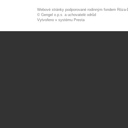
Webové stránky podporované rodinným fondem Róza-D
© Gengel o.p.s. a uchovatelé odrůd
Vytvořeno v systému Presta