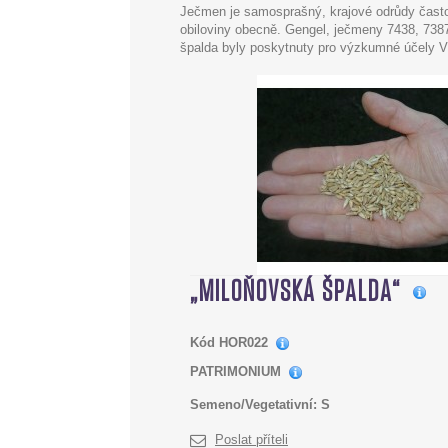
Ječmen je samosprašný, krajové odrůdy často 
obiloviny obecně. Gengel, ječmeny 7438, 7387
špalda byly poskytnuty pro výzkumné účely
„MILOŇOVSKÁ ŠPALDA“
Kód
HOR022
PATRIMONIUM
Semeno/Vegetativní:
S
Poslat příteli