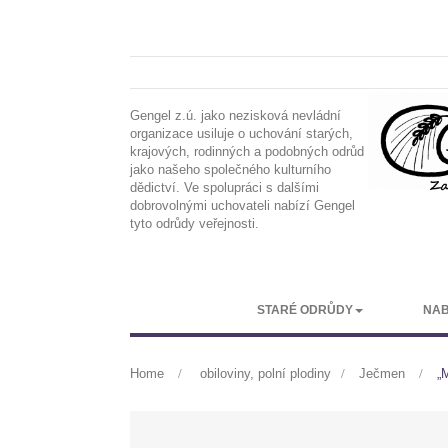
Gengel z.ú. jako nezisková nevládní
organizace usiluje o uchování starých,
krajových, rodinných a podobných odrůd
jako našeho společného kulturního
dědictví. Ve spolupráci s dalšími
dobrovolnými uchovateli nabízí Gengel
tyto odrůdy veřejnosti.
STARÉ ODRŮDY
NAB
Home
>
obiloviny, polní plodiny
>
Ječmen
>
„