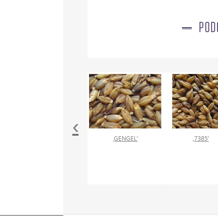
POD
‹
‚GENGEL‘
‚7385‘