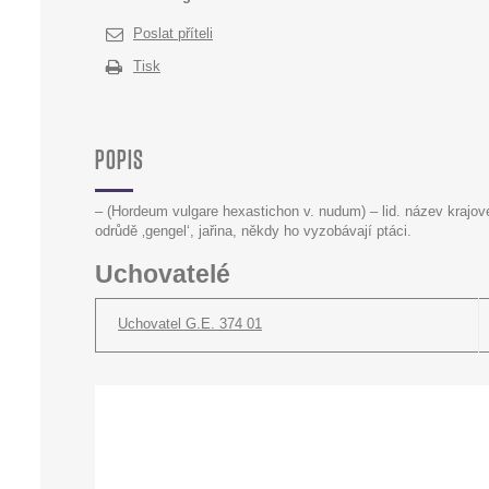
Poslat příteli
Tisk
POPIS
– (Hordeum vulgare hexastichon v. nudum) – lid. název krajo
odrůdě ‚gengel‘, jařina, někdy ho vyzobávají ptáci.
Uchovatelé
Uchovatel G.E. 374 01