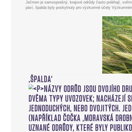
Ječmen je samosprašný, krajové odrůdy často poléhají, volím
páví, špalda byly poskytnuty pro výzkumné účely Výzkumné
‚ŠPALDA‘