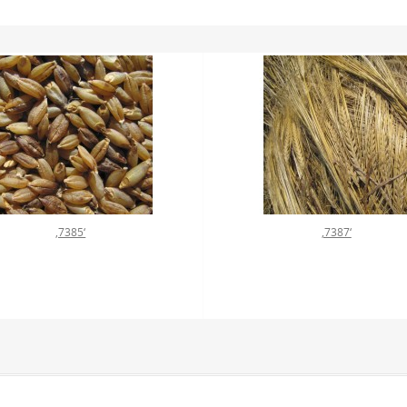
‚7385‘
‚7387‘