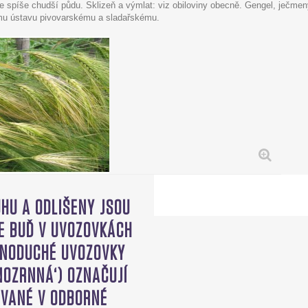
e spíše chudší půdu. Sklizeň a výmlat: viz obiloviny obecně. Gengel, ječme
mu ústavu pivovarskému a sladařskému.