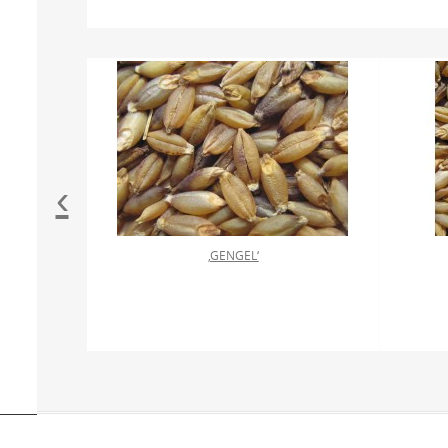
‹
‚GENGEL‘