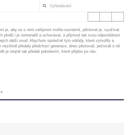
em je, aby se s nimi veřejnost mohla seznámit, pěstovat je, využívat
ich plodů i je semenařit a uchovávat, a přijmout tak svou odpovědnost
jejich další osud. Abychom společně tyto odrůdy, které vytvořily a
 nezištně předaly předchozí generace, dnes pěstovali, pečovali o ně
pět je stejně tak předali pokolením, které přijdou po nás.