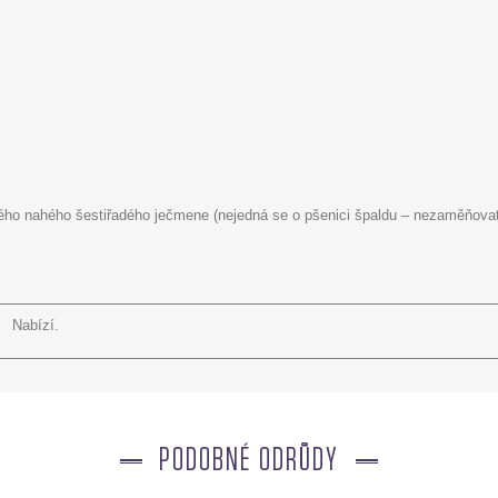
vého nahého šestiřadého ječmene (nejedná se o pšenici špaldu – nezaměňovat
Nabízí.
PODOBNÉ ODRŮDY