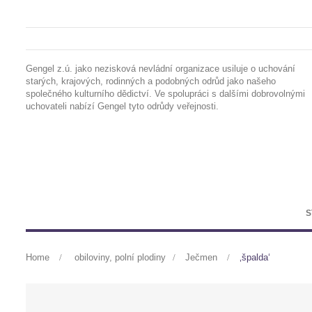
Gengel z.ú. jako nezisková nevládní organizace usiluje o uchování
starých, krajových, rodinných a podobných odrůd jako našeho
společného kulturního dědictví. Ve spolupráci s dalšími dobrovolnými
uchovateli nabízí Gengel tyto odrůdy veřejnosti.
S
Home
>
obiloviny, polní plodiny
>
Ječmen
>
‚špalda‘