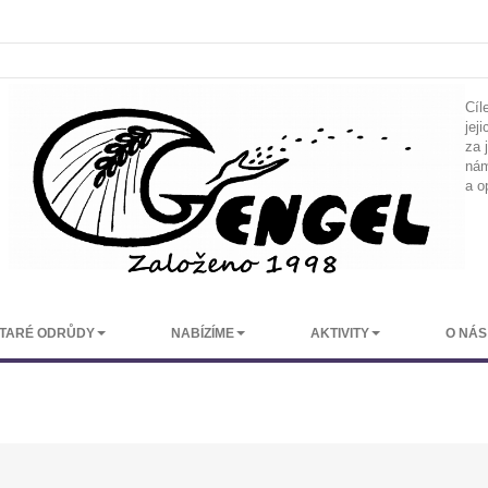
Cíl
jej
za 
nám
a o
TARÉ ODRŮDY
NABÍZÍME
AKTIVITY
O NÁS