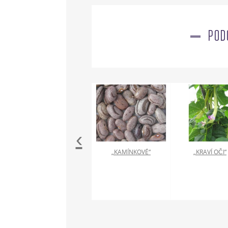
POD
‹
„KAMÍNKOVÉ“
„KRAVÍ OČI“