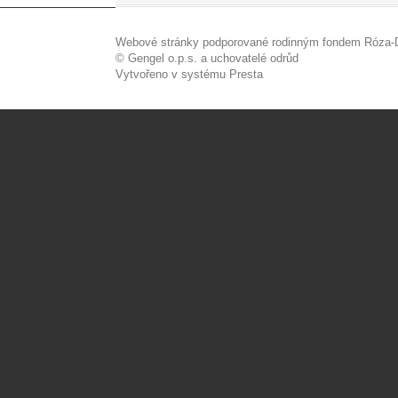
Webové stránky podporované rodinným fondem Róza-D
© Gengel o.p.s. a uchovatelé odrůd
Vytvořeno v systému Presta