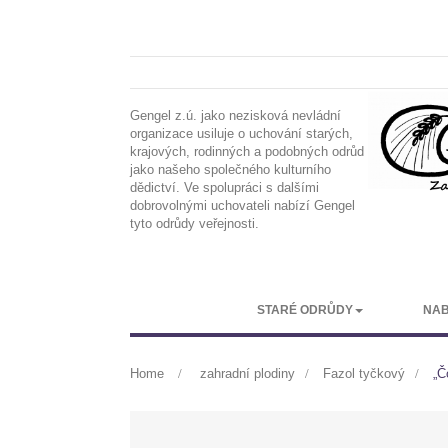
Gengel z.ú. jako nezisková nevládní
organizace usiluje o uchování starých,
krajových, rodinných a podobných odrůd
jako našeho společného kulturního
dědictví. Ve spolupráci s dalšími
dobrovolnými uchovateli nabízí Gengel
tyto odrůdy veřejnosti.
STARÉ ODRŮDY
NAB
Home
>
zahradní plodiny
>
Fazol tyčkový
>
„Č