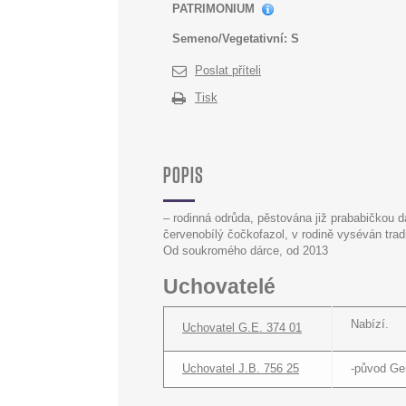
PATRIMONIUM
Semeno/Vegetativní:
S
Poslat příteli
Tisk
POPIS
– rodinná odrůda, pěstována již prababičkou
červenobílý čočkofazol, v rodině vyséván trad
Od soukromého dárce, od 2013
Uchovatelé
Nabízí.
Uchovatel G.E. 374 01
Uchovatel J.B. 756 25
-původ Ge