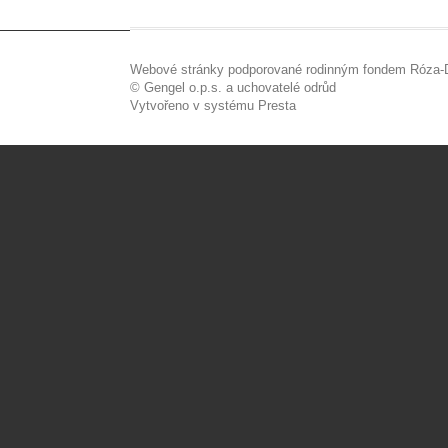
Webové stránky podporované rodinným fondem Róza-D
© Gengel o.p.s. a uchovatelé odrůd
Vytvořeno v systému Presta