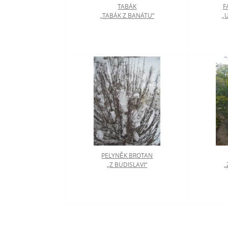
TABÁK
F
„TABÁK Z BANÁTU“
„
PELYNĚK BROTAN
„Z BUDISLAVI“
„