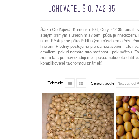
UCHOVATEL Š.O. 742 35
Šárka Ondřejová, Kamenka 103, Odry 742 35, email:
stálým přímým slunečním svitem, půda je hnědozem,
n. m. Pěstujeme přírodě blízkým způsobem a částeč
hnojem. Plodiny pěstujeme pro samozásobení, ale i vče
emailem, pokud nemáte tuto možnost - pak poštou. Za
Semínka zpět nevyžadujeme - pokud nebudete chtít po
komplikované tak formou známek).
Zobrazit:
Seřadit podle