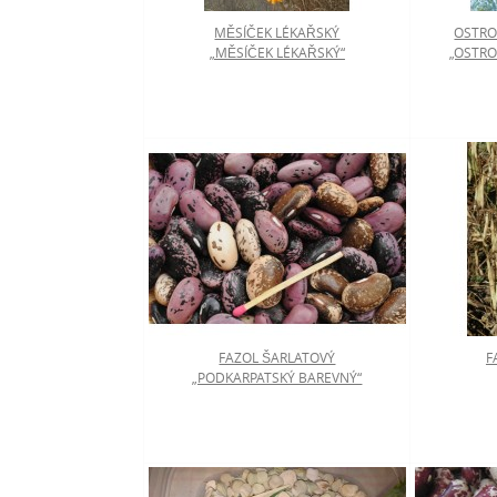
MĚSÍČEK LÉKAŘSKÝ
OSTRO
„MĚSÍČEK LÉKAŘSKÝ“
„OSTRO
FAZOL ŠARLATOVÝ
F
„PODKARPATSKÝ BAREVNÝ“