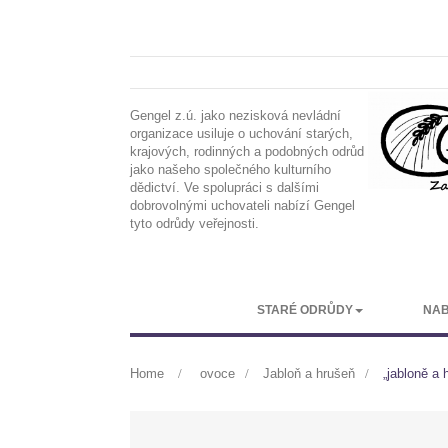
Gengel z.ú. jako nezisková nevládní
organizace usiluje o uchování starých,
krajových, rodinných a podobných odrůd
jako našeho společného kulturního
dědictví. Ve spolupráci s dalšími
dobrovolnými uchovateli nabízí Gengel
tyto odrůdy veřejnosti.
STARÉ ODRŮDY
NAB
Home
>
ovoce
>
Jabloň a hrušeň
>
„jabloně a 