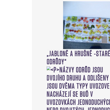
„JABLONĚ A HRUŠNĚ -STAR
ODRŮDY“