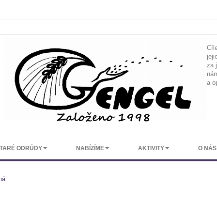
Cíl
jej
za 
nám
a o
TARÉ ODRŮDY
NABÍZÍME
AKTIVITY
O NÁS
ná