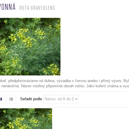
 VONNÁ
RUTA GRAVEOLENS
okeř, předpěstováváme od dubna, výsadba v červnu anebo i přímý výsev. Byl
 nenáročná. Název rostliny připomíná obsah rutinu. Jako koření známa a vy
Seřadit podle