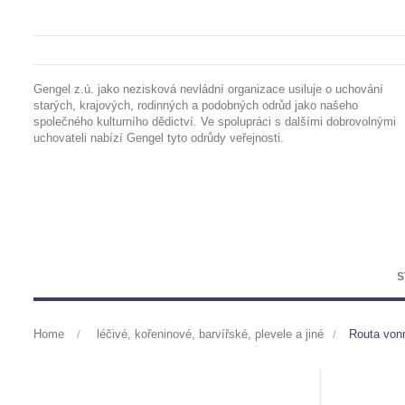
Gengel z.ú. jako nezisková nevládní organizace usiluje o uchování
starých, krajových, rodinných a podobných odrůd jako našeho
společného kulturního dědictví. Ve spolupráci s dalšími dobrovolnými
uchovateli nabízí Gengel tyto odrůdy veřejnosti.
S
Home
>
léčivé, kořeninové, barvířské, plevele a jiné
>
Routa von