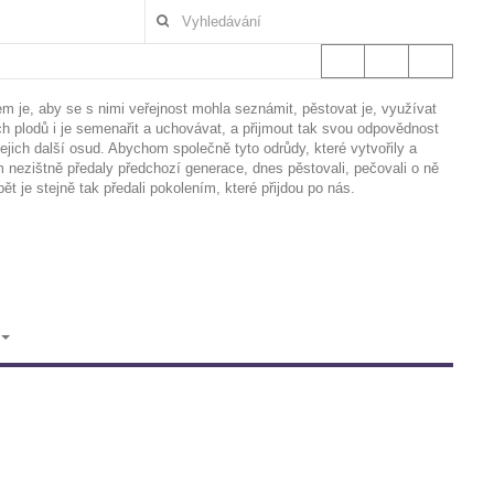
em je, aby se s nimi veřejnost mohla seznámit, pěstovat je, využívat
ich plodů i je semenařit a uchovávat, a přijmout tak svou odpovědnost
jejich další osud. Abychom společně tyto odrůdy, které vytvořily a
 nezištně předaly předchozí generace, dnes pěstovali, pečovali o ně
pět je stejně tak předali pokolením, které přijdou po nás.