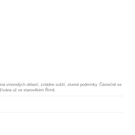
ina vinorodých oblastí, zvládne sušší, slunné podmínky. Částečně se
užívána už ve starověkém Římě.